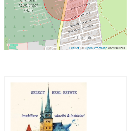
Leaflet
| ©
OpenStreetMap
contributors