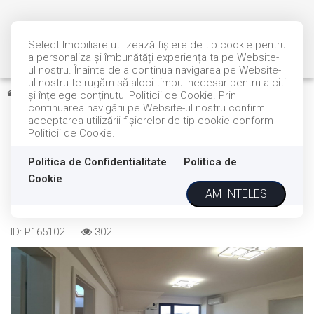
Select Imobiliare utilizează fişiere de tip cookie pentru
a personaliza și îmbunătăți experiența ta pe Website-
ul nostru. Înainte de a continua navigarea pe Website-
ul nostru te rugăm să aloci timpul necesar pentru a citi
Vanzare
Apartamente
Sibiu
Calea Cisnadiei - Arhitectilor
și înțelege conținutul Politicii de Cookie. Prin
continuarea navigării pe Website-ul nostru confirmi
acceptarea utilizării fişierelor de tip cookie conform
COMISION 0%
DE VANZARE
Politicii de Cookie.
Apartament 4 camere \ La
Cheie \ 2 locuri de parcare
Politica de Confidentialitate
Politica de
Cookie
AM INTELES
Sibiu, Calea Cisnadiei - Arhitectilor
155.000€
ID: P165102
302