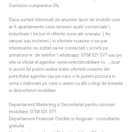
Comision cumparator 0%
Daca sunteti interesati de anumite tipuri de imobile cum
ar fi: apartamente case terenuri spatii comerciale \
industriale \ birouri in diferite zone ale orasului ( fie
vanzari sau inchirieri ) si ofertele noastre vi se par
interesante; nu ezitati sa ne contactati \ scrieti pe
urmatorul nr. de telefon \ whatsapp: 0758 521 077 sau pe
site-ul oficial al agentiei www.selectimobiliare.ro ; doar
in acest fel puteti vedea toate ofertele noastre din
portofoliul agentiei sau pe care vi le putem procura in
urma colaborarii pe care o avem cu alti colegi de breasla
si dezvoltatori imobiliari.
Departament Marketing si Secretariat pentru vizionari
imobiliare: 0758 521 077
Departament Financiar Credite si Asigurari - consultanta
gratuita.