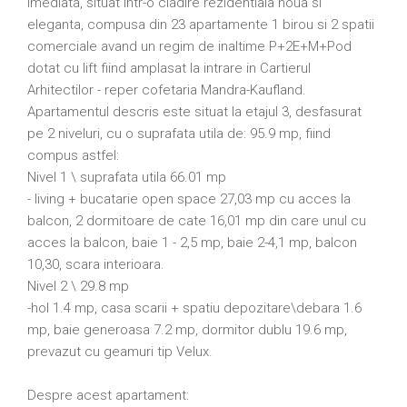
imediata, situat intr-o cladire rezidentiala noua si
eleganta, compusa din 23 apartamente 1 birou si 2 spatii
comerciale avand un regim de inaltime P+2E+M+Pod
dotat cu lift fiind amplasat la intrare in Cartierul
Arhitectilor - reper cofetaria Mandra-Kaufland.
Apartamentul descris este situat la etajul 3, desfasurat
pe 2 niveluri, cu o suprafata utila de: 95.9 mp, fiind
compus astfel:
Nivel 1 \ suprafata utila 66.01 mp
- living + bucatarie open space 27,03 mp cu acces la
balcon, 2 dormitoare de cate 16,01 mp din care unul cu
acces la balcon, baie 1 - 2,5 mp, baie 2-4,1 mp, balcon
10,30, scara interioara.
Nivel 2 \ 29.8 mp
-hol 1.4 mp, casa scarii + spatiu depozitare\debara 1.6
mp, baie generoasa 7.2 mp, dormitor dublu 19.6 mp,
prevazut cu geamuri tip Velux.
Despre acest apartament: